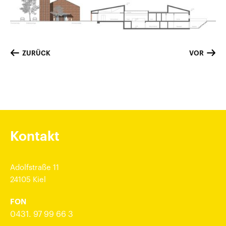
ZURÜCK
VOR
Kontakt
Adolfstraße 11
24105 Kiel
FON
0431. 97 99 66 3